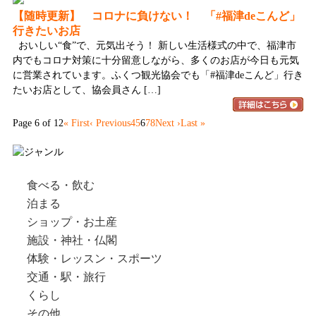
【随時更新】 コロナに負けない！ 「#福津deこんど」
行きたいお店
おいしい“食”で、元気出そう！ 新しい生活様式の中で、福津市
内でもコロナ対策に十分留意しながら、多くのお店が今日も元気
に営業されています。ふくつ観光協会でも「#福津deこんど」行き
たいお店として、協会員さん […]
Page 6 of 12
« First
‹ Previous
4
5
6
7
8
Next ›
Last »
食べる・飲む
泊まる
ショップ・お土産
施設・神社・仏閣
体験・レッスン・スポーツ
交通・駅・旅行
くらし
その他