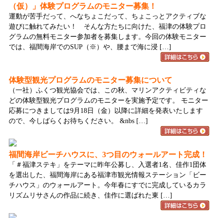
（仮）」体験プログラムのモニター募集！
運動が苦手だって、へなちょこだって、ちょこっとアクティブな
遊びに触れてみたい！ そんな方たちに向けた、福津の体験プロ
グラムの無料モニター参加者を募集します。今回の体験モニター
では、福間海岸でのSUP（※）や、腰まで海に浸 […]
体験型観光プログラムのモニター募集について
（一社）ふくつ観光協会では、この秋、マリンアクティビティな
どの体験型観光プログラムのモニターを実施予定です。 モニター
応募につきましては9月18日（金）以降に詳細を発表いたします
ので、今しばらくお待ちください。 &nbs […]
福間海岸ビーチハウスに、3つ目のウォールアート完成！
「＃福津ステキ」をテーマに昨年公募し、入選者1名、佳作1団体
を選出した、福間海岸にある福津市観光情報ステーション「ビー
チハウス」のウォールアート。今年春にすでに完成しているカラ
リズムリサさんの作品に続き、佳作に選ばれた東 […]