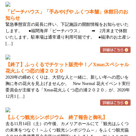
「ビーチハウス」「手みやげや ふくつ本舗」休館日のお
知らせ
緊急事態宣言の延長に伴い、下記施設の開館情報をお知らせいた
します。 ●福間海岸「ビーチハウス」 ➡ 2月末まで休館
いたします。駐車場は通常通り利用可能です。 ●福津のお土産シ
[…]
【終了】ふっくるでチケット販売中！／Xmasスペシャル
花火ふくつ恋の浦２０２０
2020年の締めくくりは、大切な人と一緒に、新しい年への思いを
胸に冬の花火を見上げませんか。 New Normal 花火イベント実行
委員会が主催する「Xmas花火ふくつ恋の浦２０２０」が、2020年
12月1 […]
【ふくつ観光シンポジウム 終了報告と御礼】
去る11月14日（土）の午後、カメリアホールにて「観光はふくつ
の未来をつなぐ！～ふくつ観光シンポジウム～」をふくつ観光協