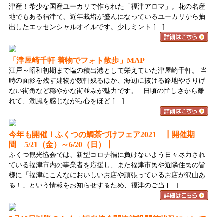
津産！希少な国産ユーカリで作られた「福津アロマ」。花の名産
地でもある福津で、近年栽培が盛んになっているユーカリから抽
出したエッセンシャルオイルです。少しミント […]
「津屋崎千軒 着物でフォト散歩」MAP
江戸～昭和初期まで塩の積出港として栄えていた津屋崎千軒。 当
時の面影を残す建物が数軒残るほか、海辺に抜ける路地やさりげ
ない街角など穏やかな街並みが魅力です。 日頃の忙しさから離
れて、潮風を感じながら心をほど […]
今年も開催！ふくつの鯛茶づけフェア2021 ┃開催期
間 5/21（金）～6/20（日）┃
ふくつ観光協会では、新型コロナ禍に負けないよう日々尽力され
ている福津市内の事業者を応援し、また福津市民や近隣住民の皆
様に「福津にこんなにおいしいお店や頑張っているお店が沢山あ
る！」という情報をお知らせするため、福津のご当 […]