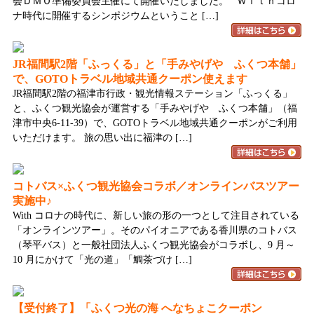
会ＤＭＯ準備委員会主催にて開催いたしました。 Ｗｉｔｈコロ
ナ時代に開催するシンポジウムということ […]
JR福間駅2階「ふっくる」と「手みやげや ふくつ本舗」
で、GOTOトラベル地域共通クーポン使えます
JR福間駅2階の福津市行政・観光情報ステーション「ふっくる」
と、ふくつ観光協会が運営する「手みやげや ふくつ本舗」（福
津市中央6-11-39）で、GOTOトラベル地域共通クーポンがご利用
いただけます。 旅の思い出に福津の […]
コトバス×ふくつ観光協会コラボ／オンラインバスツアー
実施中♪
With コロナの時代に、新しい旅の形の一つとして注目されている
「オンラインツアー」。そのパイオニアである香川県のコトバス
（琴平バス）と一般社団法人ふくつ観光協会がコラボし、9 月～
10 月にかけて「光の道」「鯛茶づけ […]
【受付終了】「ふくつ光の海 へなちょこクーポン