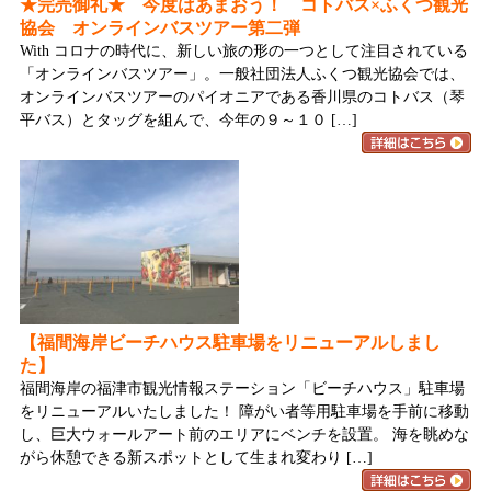
★完売御礼★ 今度はあまおう！ コトバス×ふくつ観光
協会 オンラインバスツアー第二弾
With コロナの時代に、新しい旅の形の一つとして注目されている
「オンラインバスツアー」。一般社団法人ふくつ観光協会では、
オンラインバスツアーのパイオニアである香川県のコトバス（琴
平バス）とタッグを組んで、今年の９～１０ […]
【福間海岸ビーチハウス駐車場をリニューアルしまし
た】
福間海岸の福津市観光情報ステーション「ビーチハウス」駐車場
をリニューアルいたしました！ 障がい者等用駐車場を手前に移動
し、巨大ウォールアート前のエリアにベンチを設置。 海を眺めな
がら休憩できる新スポットとして生まれ変わり […]