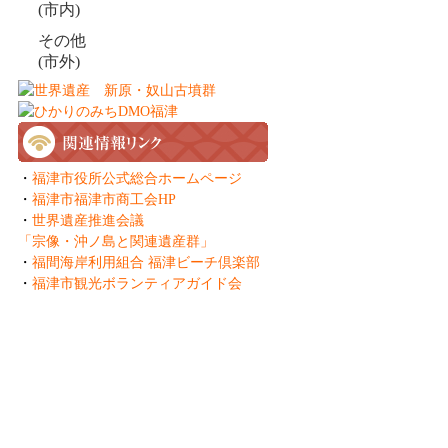
(市内)
その他
(市外)
・
福津市役所公式総合ホームページ
・
福津市福津市商工会HP
・
世界遺産推進会議
「宗像・沖ノ島と関連遺産群」
・
福間海岸利用組合 福津ビーチ倶楽部
・
福津市観光ボランティアガイド会
一般社団法人 ふくつ観光協会
Fukutsu Tourist Association
〒811-3217 福岡県福津市中央3-1-1