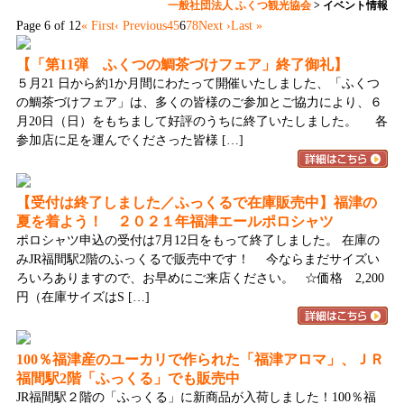
一般社団法人 ふくつ観光協会
>
イベント情報
Page 6 of 12
« First
‹ Previous
4
5
6
7
8
Next ›
Last »
【「第11弾 ふくつの鯛茶づけフェア」終了御礼】
５月21 日から約1か月間にわたって開催いたしました、「ふくつ
の鯛茶づけフェア」は、多くの皆様のご参加とご協力により、６
月20日（日）をもちまして好評のうちに終了いたしました。 各
参加店に足を運んでくださった皆様 […]
【受付は終了しました／ふっくるで在庫販売中】福津の
夏を着よう！ ２０２１年福津エールポロシャツ
ポロシャツ申込の受付は7月12日をもって終了しました。 在庫の
みJR福間駅2階のふっくるで販売中です！ 今ならまだサイズい
ろいろありますので、お早めにご来店ください。 ☆価格 2,200
円（在庫サイズはS […]
100％福津産のユーカリで作られた「福津アロマ」、ＪＲ
福間駅2階「ふっくる」でも販売中
JR福間駅２階の「ふっくる」に新商品が入荷しました！100％福