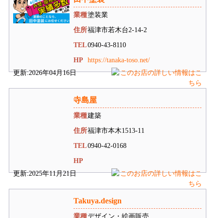
業種
塗装業
住所
福津市若木台2-14-2
TEL
0940-43-8110
HP
https://tanaka-toso.net/
更新:2026年04月16日
寺島屋
業種
建築
住所
福津市本木1513-11
TEL
0940-42-0168
HP
更新:2025年11月21日
Takuya.design
業種
デザイン・絵画販売