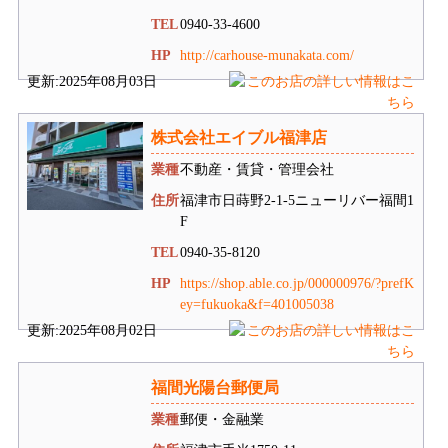
TEL
0940-33-4600
HP
http://carhouse-munakata.com/
更新:2025年08月03日
株式会社エイブル福津店
業種
不動産・賃貸・管理会社
住所
福津市日蒔野2-1-5ニューリバー福間1
F
TEL
0940-35-8120
HP
https://shop.able.co.jp/000000976/?prefK
ey=fukuoka&f=401005038
更新:2025年08月02日
福間光陽台郵便局
業種
郵便・金融業