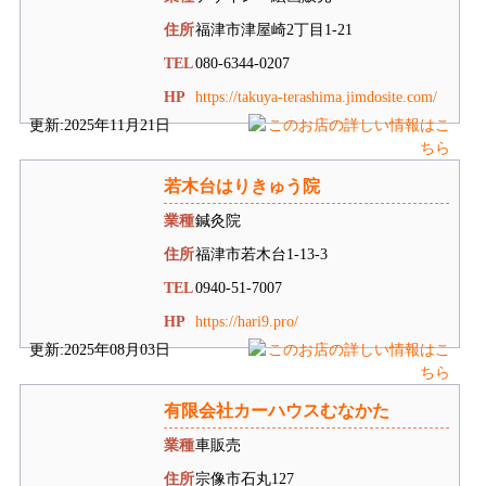
住所
福津市津屋崎2丁目1-21
TEL
080-6344-0207
HP
https://takuya-terashima.jimdosite.com/
更新:2025年11月21日
若木台はりきゅう院
業種
鍼灸院
住所
福津市若木台1-13-3
TEL
0940-51-7007
HP
https://hari9.pro/
更新:2025年08月03日
有限会社カーハウスむなかた
業種
車販売
住所
宗像市石丸127