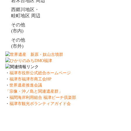
若木台地区 周辺
西郷川地区・
畦町地区 周辺
その他
(市内)
その他
(市外)
・
福津市役所公式総合ホームページ
・
福津市福津市商工会HP
・
世界遺産推進会議
「宗像・沖ノ島と関連遺産群」
・
福間海岸利用組合 福津ビーチ倶楽部
・
福津市観光ボランティアガイド会