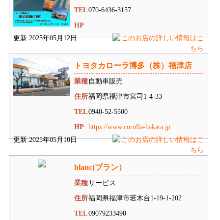
TEL
070-6436-3157
HP
更新:2025年05月12日
トヨタカローラ博多（株）福津店
業種
自動車販売
住所
福岡県福津市宮司1-4-33
TEL
0940-52-5500
HP
https://www.corolla-hakata.jp
更新:2025年05月10日
blanc(ブラン）
業種
サービス
住所
福岡県福津市若木台1-19-1-202
TEL
09079233490