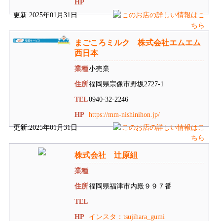
HP
更新:2025年01月31日
まごころミルク 株式会社エムエム
西日本
業種
小売業
住所
福岡県宗像市野坂2727-1
TEL
0940-32-2246
HP
https://mm-nishinihon.jp/
更新:2025年01月31日
株式会社 辻原組
業種
住所
福岡県福津市内殿９９７番
TEL
HP
インスタ：tsujihara_gumi