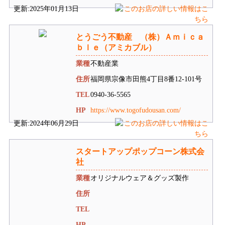
更新:2025年01月13日
とうごう不動産 （株）Ａｍｉｃａ
ｂｌｅ（アミカブル）
業種
不動産業
住所
福岡県宗像市田熊4丁目8番12-101号
TEL
0940-36-5565
HP
https://www.togofudousan.com/
更新:2024年06月29日
スタートアップポップコーン株式会
社
業種
オリジナルウェア＆グッズ製作
住所
TEL
HP