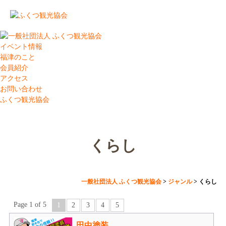
イベント情報
福津のこと
会員紹介
アクセス
お問い合わせ
ふくつ観光協会
くらし
一般社団法人 ふくつ観光協会
>
ジャンル
>
くらし
Page 1 of 5
1
2
3
4
5
田中塗装