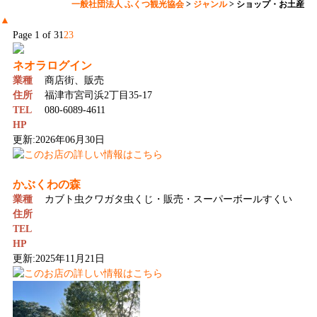
一般社団法人 ふくつ観光協会
>
ジャンル
>
ショップ・お土産
▲
Page 1 of 3
1
2
3
ネオラログイン
業種
商店街、販売
住所
福津市宮司浜2丁目35-17
TEL
080-6089-4611
HP
更新:2026年06月30日
かぶくわの森
業種
カブト虫クワガタ虫くじ・販売・スーパーボールすくい
住所
TEL
HP
更新:2025年11月21日