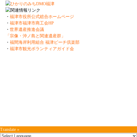
・
福津市役所公式総合ホームページ
・
福津市福津市商工会HP
・
世界遺産推進会議
「宗像・沖ノ島と関連遺産群」
・
福間海岸利用組合 福津ビーチ倶楽部
・
福津市観光ボランティアガイド会
一般社団法人 ふくつ観光協会
Fukutsu Tourist Association
〒811-3217 福岡県福津市中央3-1-1
TEL:0940-42-9988 FAX:0940-42-9989
Copyright (C)
Fukutsu Tourist Association
. .All Rights Reserved.
Translate »