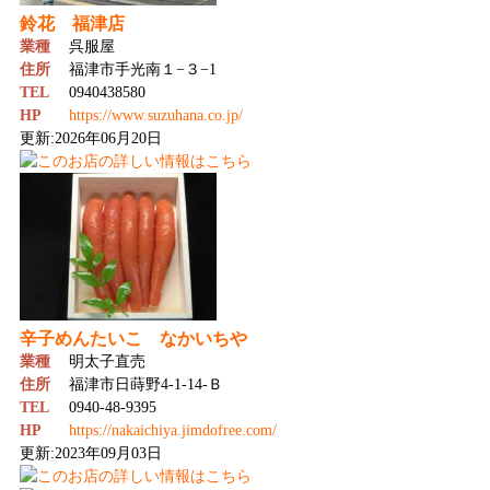
鈴花 福津店
業種
呉服屋
住所
福津市手光南１−３−1
TEL
0940438580
HP
https://www.suzuhana.co.jp/
更新:2026年06月20日
辛子めんたいこ なかいちや
業種
明太子直売
住所
福津市日蒔野4-1-14-Ｂ
TEL
0940-48-9395
HP
https://nakaichiya.jimdofree.com/
更新:2023年09月03日