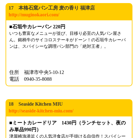
17 本格石窯パン工房 麦の香り 福津店
http://muginokaori.com/
■石垣牛カレーパン 220円
いつも豊富なメニューが並び、目移り必至の人気パン屋さ
ん。銘柄牛のサイコロステーキがドーン！の石垣牛カレーパ
ンは、スパイシーな調理パン部門の「絶対王者」。
住所 福津市中央5-10-12
電話 0940-35-8088
18 Seaside Kitchen MIU
http://seaside-kitchen-miu.com/
■ミートカレードリア 1430円（ランチセット、夜の
み単品990円）
津屋崎漁港近くの人気洋食店が手掛ける自信作！スパイシー