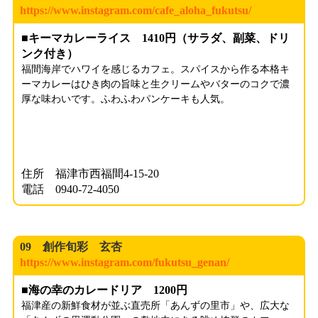
https://www.instagram.com/cafe_aloha_fukutsu/
■キーマカレーライス 1410円（サラダ、副菜、ドリ
ンク付き）
福間海岸でハワイを感じるカフェ。スパイスから作る本格キ
ーマカレーはひき肉の旨味と生クリームやバターのコクで濃
厚な味わいです。ふわふわパンケーキも人気。
住所 福津市西福間4-15-20
電話 0940-72-4050
09 創作旬彩 玄杏
https://www.instagram.com/fukutsu_genan/
■海の幸のカレードリア 1200円
福津産の新鮮食材が並ぶ直売所「あんずの里市」や、広大な