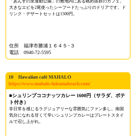
「あんずの里運動公園」の敷地内にある眺め抜群のカフェ。
大きなエビを2尾使ったシーフードたっぷりのドリアです。ド
リンク・デザートセットは1500円。
住所 福津市勝浦１６４５−３
電話 0940-72-5595
10 Hawaiian café MAHALO
https://www.mahalo-fukumabeach.com/
■シュリンプココナッツカレー 1600円（サラダ、ポテ
ト付き）
非日常を感じるラグジュアリーな雰囲気にファン多し。南国
気分になれる甘くて辛いシュリンプカレーはプレートスタイ
ルで召し上がれ。