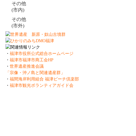
その他
(市内)
その他
(市外)
・
福津市役所公式総合ホームページ
・
福津市福津市商工会HP
・
世界遺産推進会議
「宗像・沖ノ島と関連遺産群」
・
福間海岸利用組合 福津ビーチ倶楽部
・
福津市観光ボランティアガイド会
一般社団法人 ふくつ観光協会
Fukutsu Tourist Association
〒811-3217 福岡県福津市中央3-1-1