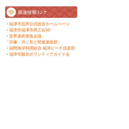
・
福津市役所公式総合ホームページ
・
福津市福津市商工会HP
・
世界遺産推進会議
「宗像・沖ノ島と関連遺産群」
・
福間海岸利用組合 福津ビーチ倶楽部
・
福津市観光ボランティアガイド会
一般社団法人 ふくつ観光協会
Fukutsu Tourist Association
〒811-3217 福岡県福津市中央3-1-1
TEL:0940-42-9988 FAX:0940-42-9989