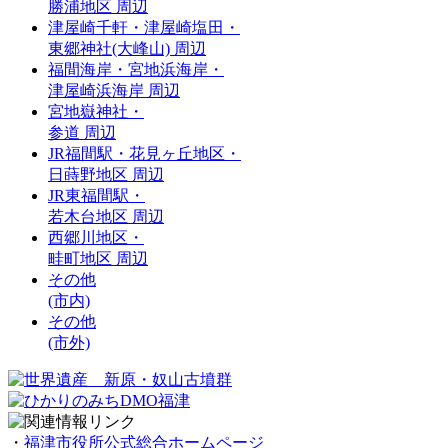
勝浦地区 周辺
津屋崎千軒・津屋崎塩田・
東郷神社(大峰山) 周辺
福間海岸・宮地浜海岸・
津屋崎浜海岸 周辺
宮地嶽神社・
参道 周辺
JR福間駅・花見ヶ丘地区・
日蒔野地区 周辺
JR東福間駅・
若木台地区 周辺
西郷川地区・
畦町地区 周辺
その他
(市内)
その他
(市外)
・
福津市役所公式総合ホームページ