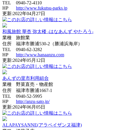
TEL
0940-72-4110
HP
http://www.fukutsu-parks.jp
更新:2022年04月27日
和風旅館 華杏 弥太楼 -はなあんず やたろう-
業種
旅館業
住所
福津市勝浦530-2（勝浦浜海岸）
TEL
0940-62-3282
HP
http://www.hanaanzu.com
更新:2024年05月12日
あんずの里市利用組合
業種
野菜直売・物産館
住所
福津市勝浦1667-1
TEL
0940-52-5995
HP
http://anzu-sato.jp/
更新:2024年06月05日
ALAPAYSANNE(アラペイザンヌ福津)