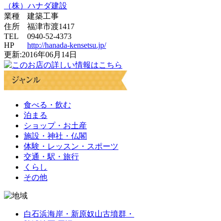
（株）ハナダ建設
業種
建築工事
住所
福津市渡1417
TEL
0940-52-4373
HP
http://hanada-kensetsu.jp/
更新:2016年06月14日
食べる・飲む
泊まる
ショップ・お土産
施設・神社・仏閣
体験・レッスン・スポーツ
交通・駅・旅行
くらし
その他
白石浜海岸・新原奴山古墳群・