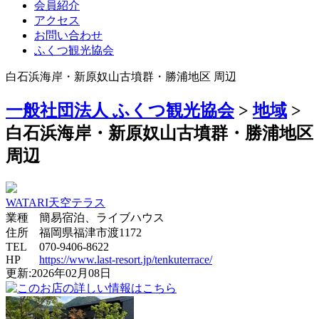
会員紹介
アクセス
お問い合わせ
ふくつ観光協会
白石浜海岸・新原奴山古墳群・勝浦地区 周辺
一般社団法人 ふくつ観光協会
>
地域
>
白石浜海岸・新原奴山古墳群・勝浦地区
周辺
WATARI天空テラス
業種
簡易宿泊、ライブハウス
住所
福岡県福津市渡1172
TEL
070-9406-8622
HP
https://www.last-resort.jp/tenkuterrace/
更新:2026年02月08日