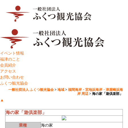
イベント情報
福津のこと
会員紹介
アクセス
お問い合わせ
ふくつ観光協会
一般社団法人 ふくつ観光協会
>
地域
>
福間海岸・宮地浜海岸・津屋崎浜海
岸 周辺
>
海の家「遊倶楽部」
▲
海の家「遊倶楽部」
業種
海の家