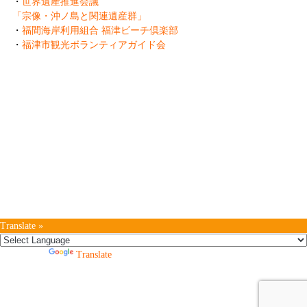
・
世界遺産推進会議
「宗像・沖ノ島と関連遺産群」
・
福間海岸利用組合 福津ビーチ倶楽部
・
福津市観光ボランティアガイド会
一般社団法人 ふくつ観光協会
Fukutsu Tourist Association
〒811-3217 福岡県福津市中央3-1-1
TEL:0940-42-9988 FAX:0940-42-9989
Copyright (C)
Fukutsu Tourist Association
. .All Rights Reserved.
Translate »
Powered by
Translate