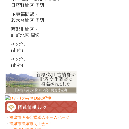
日蒔野地区 周辺
JR東福間駅・
若木台地区 周辺
西郷川地区・
畦町地区 周辺
その他
(市内)
その他
(市外)
・
福津市役所公式総合ホームページ
・
福津市福津市商工会HP