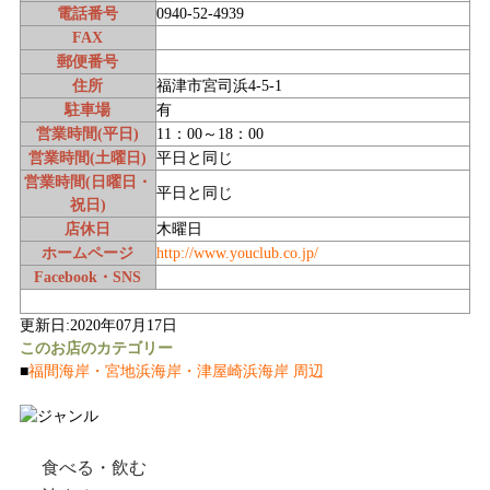
電話番号
0940-52-4939
FAX
郵便番号
住所
福津市宮司浜4-5-1
駐車場
有
営業時間(平日)
11：00～18：00
営業時間(土曜日)
平日と同じ
営業時間(日曜日・
平日と同じ
祝日)
店休日
木曜日
ホームページ
http://www.youclub.co.jp/
Facebook・SNS
更新日:2020年07月17日
このお店のカテゴリー
■
福間海岸・宮地浜海岸・津屋崎浜海岸 周辺
食べる・飲む