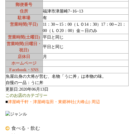
郵便番号
住所
福津市津屋崎7−16−13
駐車場
有
営業時間(平日)
11：30～15：00（ＬＯ14：30）17：00～21：
00（ＬＯ20：00）金～日のみ
営業時間(土曜日)
平日と同じ
営業時間(日曜日・
平日と同じ
祝日)
店休日
月
ホームページ
Facebook・SNS
魚屋出身の大将が営む、名物「うに丼」は本物の味。
自慢の一品：うに丼
更新日:2020年06月13日
このお店のカテゴリー
■
津屋崎千軒・津屋崎塩田・東郷神社(大峰山) 周辺
食べる・飲む