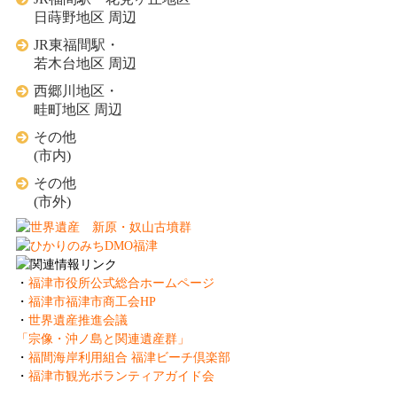
日蒔野地区 周辺
JR東福間駅・
若木台地区 周辺
西郷川地区・
畦町地区 周辺
その他
(市内)
その他
(市外)
・
福津市役所公式総合ホームページ
・
福津市福津市商工会HP
・
世界遺産推進会議
「宗像・沖ノ島と関連遺産群」
・
福間海岸利用組合 福津ビーチ倶楽部
・
福津市観光ボランティアガイド会