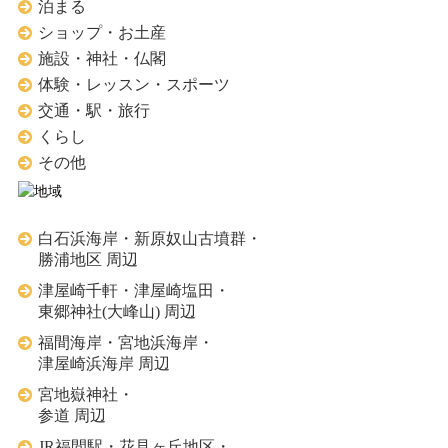
泊まる
ショップ・お土産
施設・神社・仏閣
体験・レッスン・スポーツ
交通・駅・旅行
くらし
その他
白石浜海岸・新原奴山古墳群・
勝浦地区 周辺
津屋崎千軒・津屋崎塩田・
東郷神社(大峰山) 周辺
福間海岸・宮地浜海岸・
津屋崎浜海岸 周辺
宮地嶽神社・
参道 周辺
JR福間駅・花見ヶ丘地区・