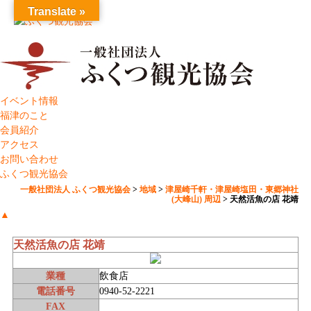
Translate »
イベント情報
福津のこと
会員紹介
アクセス
お問い合わせ
ふくつ観光協会
一般社団法人 ふくつ観光協会
>
地域
>
津屋崎千軒・津屋崎塩田・東郷神社
(大峰山) 周辺
>
天然活魚の店 花靖
▲
天然活魚の店 花靖
業種
飲食店
電話番号
0940-52-2221
FAX