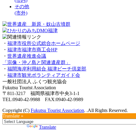
(市内)
その他
(市外)
・
福津市役所公式総合ホームページ
・
福津市福津市商工会HP
・
世界遺産推進会議
「宗像・沖ノ島と関連遺産群」
・
福間海岸利用組合 福津ビーチ倶楽部
・
福津市観光ボランティアガイド会
一般社団法人 ふくつ観光協会
Fukutsu Tourist Association
〒811-3217 福岡県福津市中央3-1-1
TEL:0940-42-9988 FAX:0940-42-9989
Copyright (C)
Fukutsu Tourist Association
. .All Rights Reserved.
Translate »
Powered by
Translate