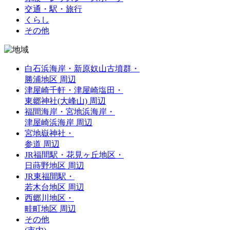
交通・駅・旅行
くらし
その他
白石浜海岸・新原奴山古墳群・
勝浦地区 周辺
津屋崎千軒・津屋崎塩田・
東郷神社(大峰山) 周辺
福間海岸・宮地浜海岸・
津屋崎浜海岸 周辺
宮地嶽神社・
参道 周辺
JR福間駅・花見ヶ丘地区・
日蒔野地区 周辺
JR東福間駅・
若木台地区 周辺
西郷川地区・
畦町地区 周辺
その他