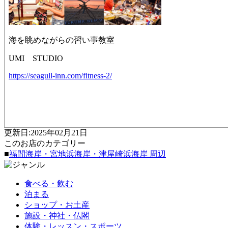
海を眺めながらの習い事教室
UMI STUDIO
https://seagull-inn.com/fitness-2/
更新日:2025年02月21日
このお店のカテゴリー
■
福間海岸・宮地浜海岸・津屋崎浜海岸 周辺
食べる・飲む
泊まる
ショップ・お土産
施設・神社・仏閣
体験・レッスン・スポーツ