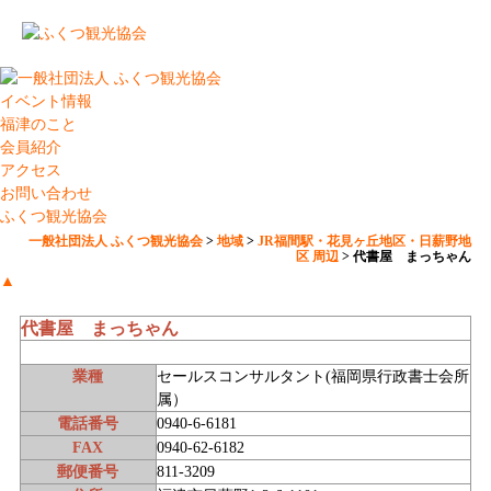
イベント情報
福津のこと
会員紹介
アクセス
お問い合わせ
ふくつ観光協会
一般社団法人 ふくつ観光協会
>
地域
>
JR福間駅・花見ヶ丘地区・日薪野地
区 周辺
>
代書屋 まっちゃん
▲
代書屋 まっちゃん
業種
セールスコンサルタント(福岡県行政書士会所
属）
電話番号
0940-6-6181
FAX
0940-62-6182
郵便番号
811-3209