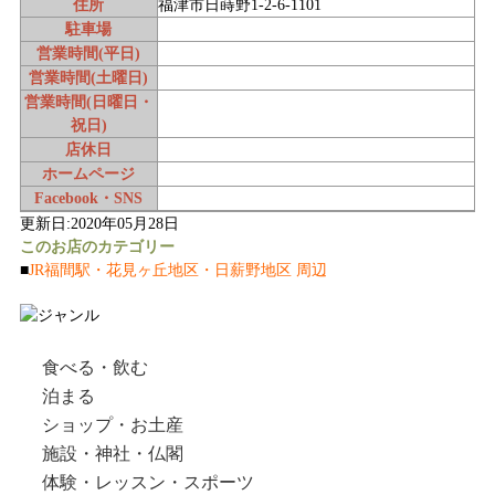
住所
福津市日蒔野1-2-6-1101
駐車場
営業時間(平日)
営業時間(土曜日)
営業時間(日曜日・
祝日)
店休日
ホームページ
Facebook・SNS
更新日:2020年05月28日
このお店のカテゴリー
■
JR福間駅・花見ヶ丘地区・日薪野地区 周辺
食べる・飲む
泊まる
ショップ・お土産
施設・神社・仏閣
体験・レッスン・スポーツ