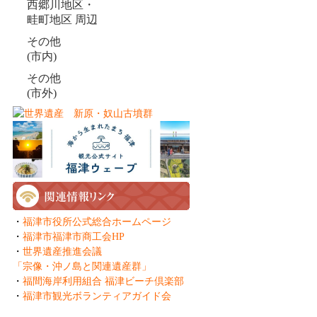
西郷川地区・
畦町地区 周辺
その他
(市内)
その他
(市外)
・
福津市役所公式総合ホームページ
・
福津市福津市商工会HP
・
世界遺産推進会議
「宗像・沖ノ島と関連遺産群」
・
福間海岸利用組合 福津ビーチ倶楽部
・
福津市観光ボランティアガイド会