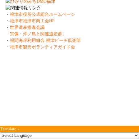
・
福津市役所公式総合ホームページ
・
福津市福津市商工会HP
・
世界遺産推進会議
「宗像・沖ノ島と関連遺産群」
・
福間海岸利用組合 福津ビーチ倶楽部
・
福津市観光ボランティアガイド会
一般社団法人 ふくつ観光協会
Fukutsu Tourist Association
〒811-3217 福岡県福津市中央3-1-1
TEL:0940-42-9988 FAX:0940-42-9989
Copyright (C)
Fukutsu Tourist Association
. .All Rights Reserved.
Translate »