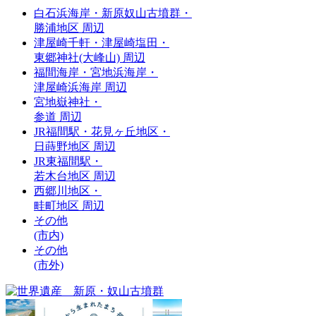
白石浜海岸・新原奴山古墳群・
勝浦地区 周辺
津屋崎千軒・津屋崎塩田・
東郷神社(大峰山) 周辺
福間海岸・宮地浜海岸・
津屋崎浜海岸 周辺
宮地嶽神社・
参道 周辺
JR福間駅・花見ヶ丘地区・
日蒔野地区 周辺
JR東福間駅・
若木台地区 周辺
西郷川地区・
畦町地区 周辺
その他
(市内)
その他
(市外)