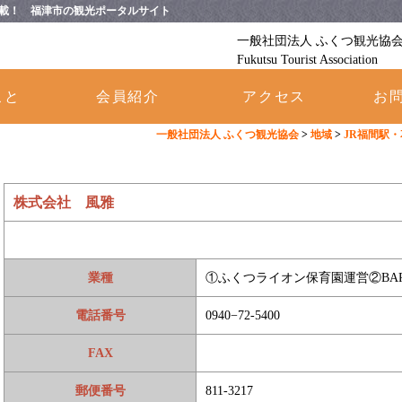
載！ 福津市の観光ポータルサイト
一般社団法人 ふくつ観光協
Fukutsu Tourist Association
こと
会員紹介
アクセス
お
一般社団法人 ふくつ観光協会
>
地域
>
JR福間駅
株式会社 風雅
業種
①ふくつライオン保育園運営②BAR＆
電話番号
0940−72-5400
FAX
郵便番号
811-3217