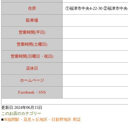
住所
①福津市中央4-22-30 ②福津市中央4-
駐車場
営業時間(平日)
営業時間(土曜日)
営業時間(日曜日・祝日)
店休日
ホームページ
Facebook・SNS
更新日:2024年06月15日
このお店のカテゴリー
■
JR福間駅・花見ヶ丘地区・日薪野地区 周辺