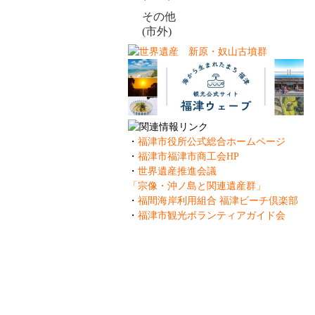
その他
(市外)
・
福津市役所公式総合ホームページ
・
福津市福津市商工会HP
・
世界遺産推進会議
「宗像・沖ノ島と関連遺産群」
・
福間海岸利用組合 福津ビーチ倶楽部
・
福津市観光ボランティアガイド会
一般
Fuku