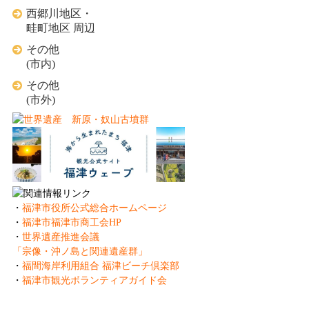
西郷川地区・
畦町地区 周辺
その他
(市内)
その他
(市外)
・
福津市役所公式総合ホームページ
・
福津市福津市商工会HP
・
世界遺産推進会議
「宗像・沖ノ島と関連遺産群」
・
福間海岸利用組合 福津ビーチ倶楽部
・
福津市観光ボランティアガイド会