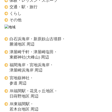
体験・レッスン・スポーツ
交通・駅・旅行
くらし
その他
白石浜海岸・新原奴山古墳群・
勝浦地区 周辺
津屋崎千軒・津屋崎塩田・
東郷神社(大峰山) 周辺
福間海岸・宮地浜海岸・
津屋崎浜海岸 周辺
宮地嶽神社・
参道 周辺
JR福間駅・花見ヶ丘地区・
日蒔野地区 周辺
JR東福間駅・
若木台地区 周辺