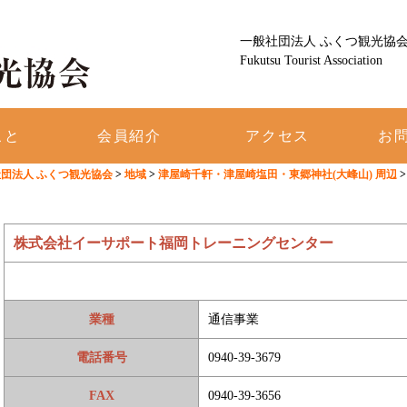
載！ 福津市の観光ポータルサイト
一般社団法人 ふくつ観光協
Fukutsu Tourist Association
こと
会員紹介
アクセス
お
団法人 ふくつ観光協会
>
地域
>
津屋崎千軒・津屋崎塩田・東郷神社(大峰山) 周辺
株式会社イーサポート福岡トレーニングセンター
業種
通信事業
電話番号
0940-39-3679
FAX
0940-39-3656