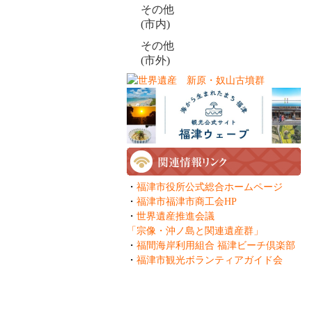
その他
(市内)
その他
(市外)
・
福津市役所公式総合ホームページ
・
福津市福津市商工会HP
・
世界遺産推進会議
「宗像・沖ノ島と関連遺産群」
・
福間海岸利用組合 福津ビーチ倶楽部
・
福津市観光ボランティアガイド会