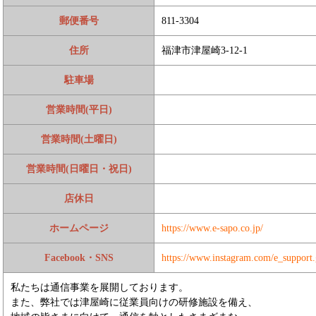
郵便番号
811-3304
住所
福津市津屋崎3-12-1
駐車場
営業時間(平日)
営業時間(土曜日)
営業時間(日曜日・祝日)
店休日
ホームページ
https://www.e-sapo.co.jp/
Facebook・SNS
https://www.instagram.com/e_support.
私たちは通信事業を展開しております。
また、弊社では津屋崎に従業員向けの研修施設を備え、