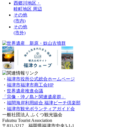
西郷川地区・
畦町地区 周辺
その他
(市内)
その他
(市外)
・
福津市役所公式総合ホームページ
・
福津市福津市商工会HP
・
世界遺産推進会議
「宗像・沖ノ島と関連遺産群」
・
福間海岸利用組合 福津ビーチ倶楽部
・
福津市観光ボランティアガイド会
一般社団法人 ふくつ観光協会
Fukutsu Tourist Association
〒811-3217 福岡県福津市中央3-1-1