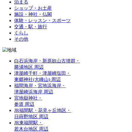
泊まる
ショップ・お土産
施設・神社・仏閣
体験・レッスン・スポーツ
交通・駅・旅行
くらし
その他
白石浜海岸・新原奴山古墳群・
勝浦地区 周辺
津屋崎千軒・津屋崎塩田・
東郷神社(大峰山) 周辺
福間海岸・宮地浜海岸・
津屋崎浜海岸 周辺
宮地嶽神社・
参道 周辺
JR福間駅・花見ヶ丘地区・
日蒔野地区 周辺
JR東福間駅・
若木台地区 周辺