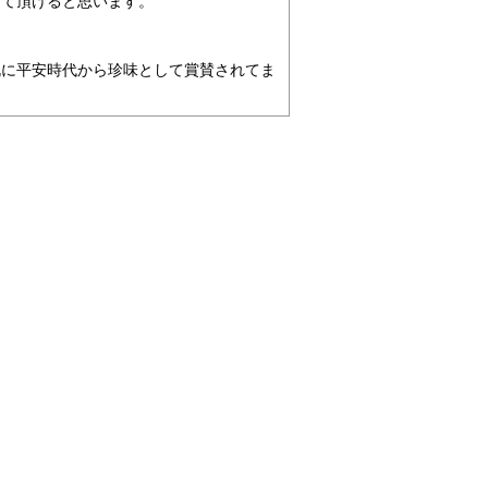
って頂けると思います。
。
既に平安時代から珍味として賞賛されてま