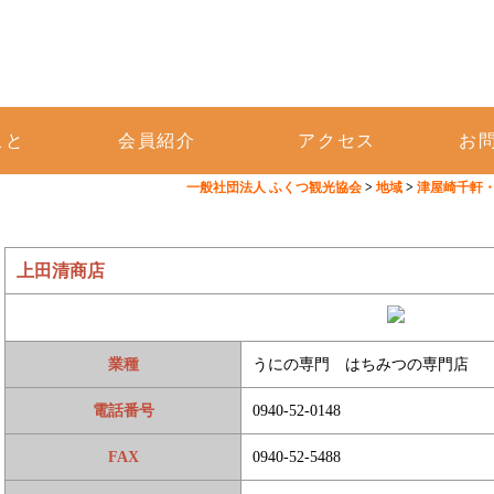
載！ 福津市の観光ポータルサイト
こと
会員紹介
アクセス
お
一般社団法人 ふくつ観光協会
>
地域
>
津屋崎千軒・
上田清商店
業種
うにの専門 はちみつの専門店
電話番号
0940-52-0148
FAX
0940-52-5488