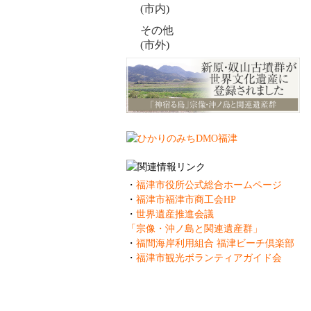
(市内)
その他
(市外)
・
福津市役所公式総合ホームページ
・
福津市福津市商工会HP
・
世界遺産推進会議
「宗像・沖ノ島と関連遺産群」
・
福間海岸利用組合 福津ビーチ倶楽部
・
福津市観光ボランティアガイド会