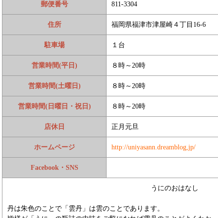
郵便番号
811-3304
住所
福岡県福津市津屋崎４丁目16-6
駐車場
１台
営業時間(平日)
８時～20時
営業時間(土曜日)
８時～20時
営業時間(日曜日・祝日)
８時～20時
店休日
正月元旦
ホームページ
http://uniyasann.dreamblog,jp/
Facebook・SNS
うにのおはなし
丹は朱色のことで「雲丹」は雲のことであります。