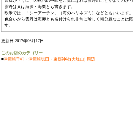
皆様が「うに」の瓶詰の中味をご覧になれば雲丹のことがよくわか
雲丹は又は海謄・海栗とも書きます。
欧米では、「シーアーチン」（海のハリネズミ）などともいいます
色合いから雲丹は海卵とも名付けられ非常に珍しく精分豊なことは
す。
更新日:2017年06月17日
このお店のカテゴリー
■
津屋崎千軒・津屋崎塩田・東郷神社(大峰山) 周辺