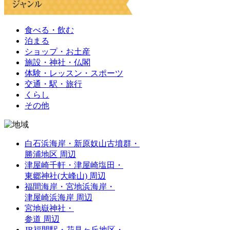
食べる・飲む
泊まる
ショップ・お土産
施設・神社・仏閣
体験・レッスン・スポーツ
交通・駅・旅行
くらし
その他
白石浜海岸・新原奴山古墳群・
勝浦地区 周辺
津屋崎千軒・津屋崎塩田・
東郷神社(大峰山) 周辺
福間海岸・宮地浜海岸・
津屋崎浜海岸 周辺
宮地嶽神社・
参道 周辺
JR福間駅・花見ヶ丘地区・