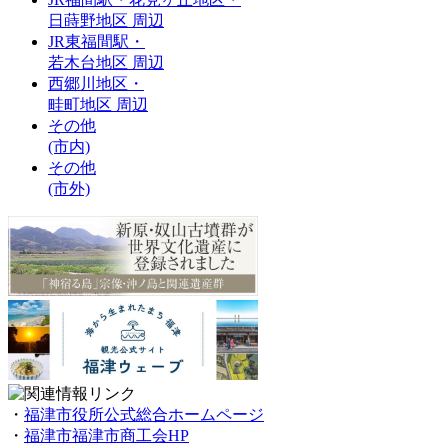
日蒔野地区 周辺
JR東福間駅・
若木台地区 周辺
西郷川地区・
畦町地区 周辺
その他
(市内)
その他
(市外)
・
福津市役所公式総合ホームページ
・
福津市福津市商工会HP