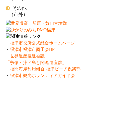
その他
(市外)
・
福津市役所公式総合ホームページ
・
福津市福津市商工会HP
・
世界遺産推進会議
「宗像・沖ノ島と関連遺産群」
・
福間海岸利用組合 福津ビーチ倶楽部
・
福津市観光ボランティアガイド会
一般社団法人 ふくつ観光協会
Fukutsu Tourist Association
〒811-3217 福岡県福津市中央3-1-1
TEL:0940-42-9988 FAX:0940-42-9989